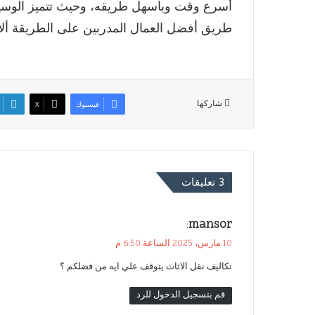
أسرع وقت وبأسهل طريقه، وحيث تتميز الوسي
طريق أفضل العمال المدربين على الطريقة ألأم
شاركها
فيسبوك
‫X
‫3 تعليقات
ي
mansor
:
ق
10 مارس، 2025 الساعة 6:50 م
و
تكاليف نقل الاثاث يتوقف علي ايه من فضلكم ؟
ل
قم بتسجيل الدخول للرد