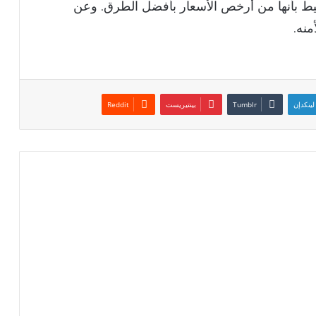
ط بأنها من أرخص الأسعار بأفضل الطرق. وعن
نه.
لينكدإن
بينتيريست